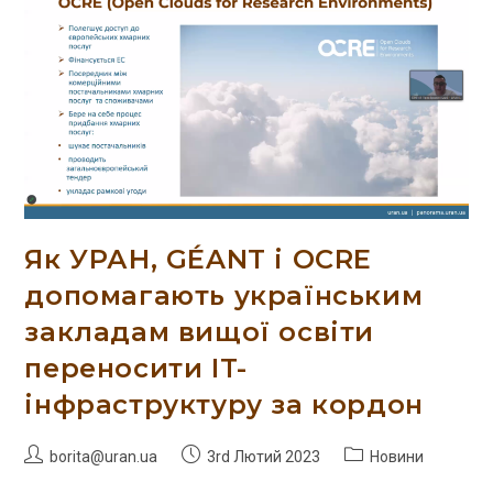
Як УРАН, GÉANT і OCRE
допомагають українським
закладам вищої освіти
переносити IT-
інфраструктуру за кордон
borita@uran.ua
3rd Лютий 2023
Новини