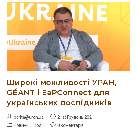
Широкі можливості УРАН,
GÉANT і EaPConnect для
українських дослідників
borita@uran.ua
21st Грудень 2021
Новини
/
Події
0 коментарів