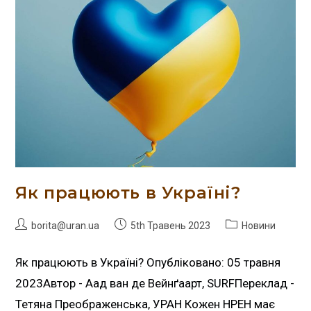
Як працюють в Україні?
borita@uran.ua
5th Травень 2023
Новини
Як працюють в Україні? Опубліковано: 05 травня
2023Автор - Аад ван де Вейнґаарт, SURFПереклад -
Тетяна Преображенська, УРАН Кожен НРЕН має