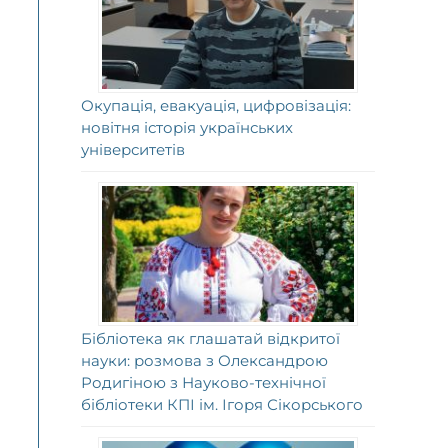
Окупація, евакуація, цифровізація:
новітня історія українських
університетів
Бібліотека як глашатай відкритої
науки: розмова з Олександрою
Родигіною з Науково-технічної
бібліотеки КПІ ім. Ігоря Сікорського