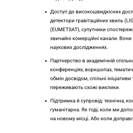
Доступ до високошвидкісних досл
детектори гравітаційних хвиль (LI
(EUMETSAT), супутники спостереже
звичайні комерційні канали. Вони 
наукових дослідженнях.
Партнерство в академічній спільно
конференціях, воркшопах, тематичн
обмін досвідом, спільні ініціатив
переживають схожі виклики.
Підтримка й супровід: технічна, к
гуманітарна. Як тоді, коли ми д
на новому місці. Або коли доправл