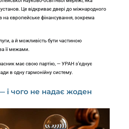
пейської науково-освітньої мережі, яка
 установ. Це відкриває двері до міжнародного
в на європейське фінансування, зокрема
луги, а й можливість бути частиною
за її межами.
часник має свою партію, — УРАН з’єднує
клади в одну гармонійну систему.
 і чого не надає жоден