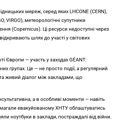
ідницьких мереж, серед яких LHCONE (CERN),
GO, VIRGO), метеорологічні супутники
ння (Copernicus). Ці ресурси недоступні через
відкривають шлях до участі у світових
ті Європи — участь у заходах GÉANT:
их групах. Це — не просто події, а регулярний
и та живий діалог між закладами, що
онсультативна, а в особливі моменти — навіть
опомагали евакуйованому ХНТУ облаштуватись
яли ноутбуки в заклади, постраждалі від війни.