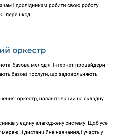
ачам і дослідникам робити свою роботу
к і перешкод.
ий оркестр
нота, базова мелодія. Інтернет-провайдери —
ають базові послуги, що задовольняють
шення: оркестр, налаштований на складну
сників у єдину злагоджену систему. Щоб усе
т мережі, і дистанційне навчання, і участь у