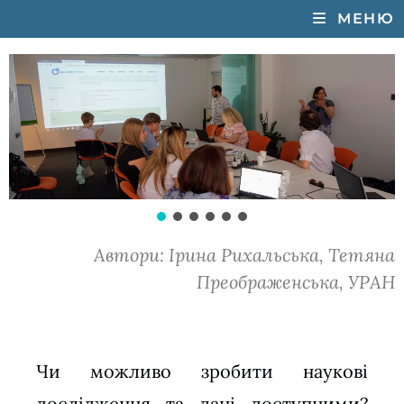
МЕНЮ
 з проектом OpenAIRE
Автори: Ірина Рихальська, Тетяна
Преображенська, УРАН
Чи можливо зробити наукові
дослідження та дані доступними?